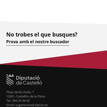
No trobes el que busques?
Prova amb el nostre buscador
Plaça de les Aules, 7
12001, Castellón de la Plana
Tel.: 964 35 96 00
Email: sugerencias@dipcas.es