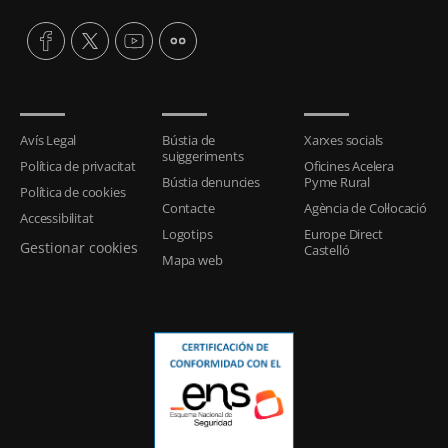
Avís Legal
Bústia de
Xarxes socials
suiggeriments
Política de privacitat
Oficines Acelera
Bústia denuncies
Pyme Rural
Política de cookies
Contacte
Agència de Col·locació
Accessibilitat
Logotips
Europe Direct
Gestionar cookies
Castelló
Mapa web