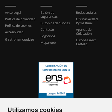
Aviso Legal
Buzón de
Redes sociales
sugerencias
Política de privacidad
Oficinas Acelera
Buzón de denuncias
Pyme Rural
Política de cookies
Contacto
Agencia de
Accesibilidad
Colocación
Logotipos
Gestionar cookies
Europe Direct
Mapa web
Castelló
Utilizamos cookies