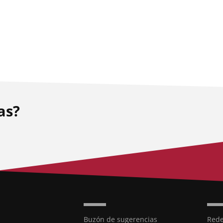
as?
Buzón de sugerencias
Rede